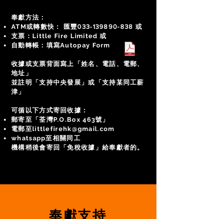
奉獻方法：
ATM或轉數快： 匯豐
033-139890-838
或
支票：Little Fire Limited 或
​自動轉帳：填寫Autopay Form
收據或支票背面寫上「姓名、電話、電郵、
地址」
並註明「支持中央發展」或「支持某同工薪
津」
可循以下方式寄回收據：
郵寄至「荃灣P.O.Box 463號」​
電郵至
littlefirehk@gmail.com
whatsapp至相關同工
​機構稍後會寄回「免稅收據」給奉獻者的。
奉獻支持