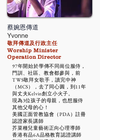
蔡婉恩傳道
Yvonne
敬拜傳道及行政主任
Worship Minister
Operation Director
97年開始於學傳不同崗位服侍，
門訓、社區、教會都參與，前
TWS敬拜女歌手，讀完中神
（MCS），去了同心圓，到11年
與丈夫Kelvin創立小火子。​
​現為3位孩子的母親，也想服侍
其他父母的心！
美國正面管教協會（PDA）註冊
認證家長講師
芥菜種兒童藝術正向心理導師
​香港有品6A品格教育認證講師