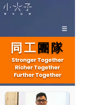
同工
團隊
Stronger Together
Richer Together
Further Together