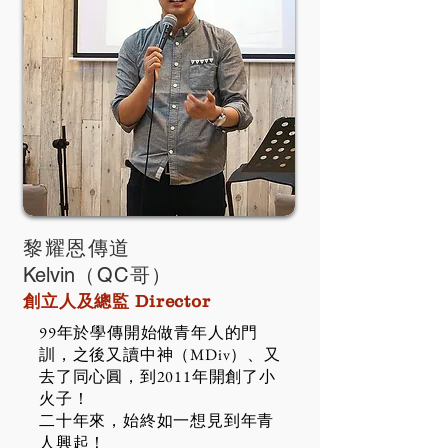
黎耀恩傳道
Kelvin
（QC哥）
創立人及總監
Director
99年於學傳開始做青年人的門
訓，之後又讀中神（MDiv）、又
去了同心圓，到2011年開創了小
火子！
二十年來，始終如一想見到年青
人興起！